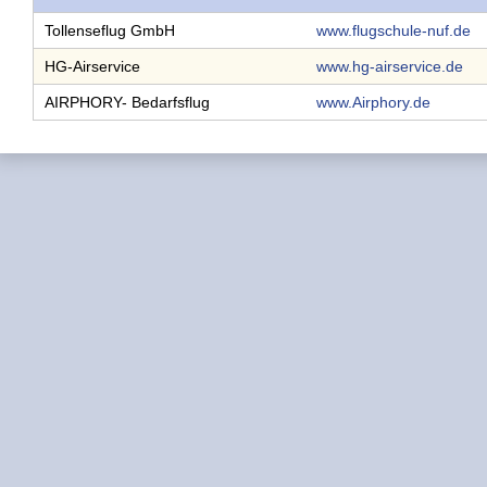
Tollenseflug GmbH
www.flugschule-nuf.de
HG-Airservice
www.hg-airservice.de
AIRPHORY- Bedarfsflug
www.Airphory.de