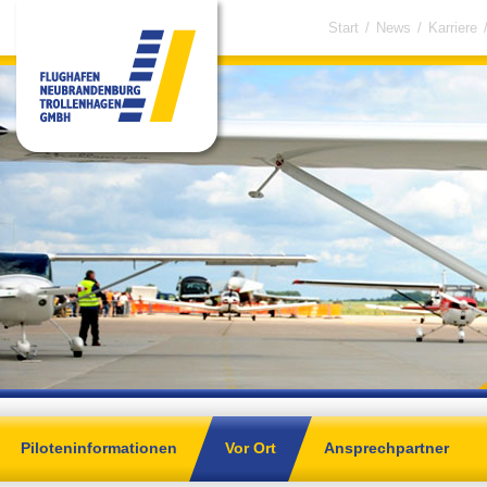
Start
/
News
/
Karriere
Piloteninformationen
Vor Ort
Ansprechpartner