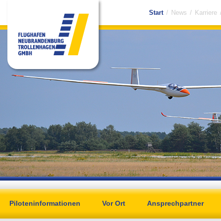
Start
/
News
/
Karriere
Piloteninformationen
Vor Ort
Ansprechpartner