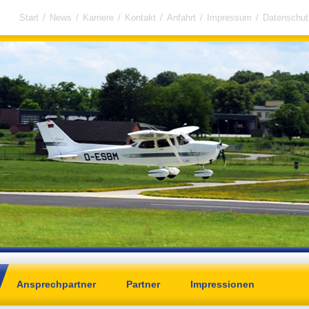
Start
/
News
/
Karriere
/
Kontakt
/
Anfahrt
/
Impressum
/
Datenschut
Ansprechpartner
Partner
Impressionen