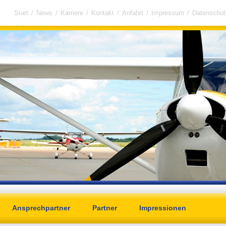
Start
/
News
/
Karriere
/
Kontakt
/
Anfahrt
/
Impressum
/
Datenschut
Ansprechpartner
Partner
Impressionen